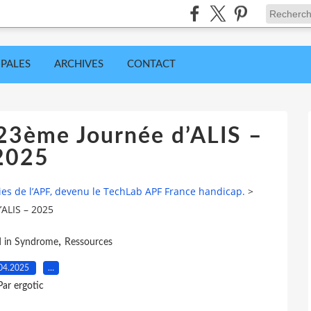
IPALES
ARCHIVES
CONTACT
 23ème Journée d’ALIS –
2025
ies de l’APF, devenu le TechLab APF France handicap.
>
’ALIS – 2025
,
d in Syndrome
Ressources
04.2025
…
Par ergotic