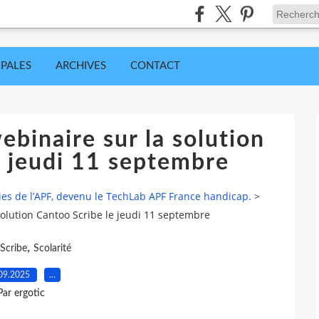
IPALES
ARCHIVES
CONTACT
ebinaire sur la solution
e jeudi 11 septembre
ies de l’APF, devenu le TechLab APF France handicap.
>
solution Cantoo Scribe le jeudi 11 septembre
,
Scribe
Scolarité
09.2025
…
Par ergotic