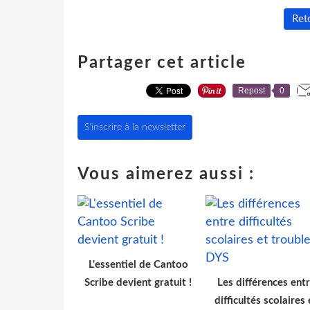
Reto
Partager cet article
Repost
0
S'inscrire à la newsletter
Vous aimerez aussi :
L'essentiel de Cantoo
Scribe devient gratuit !
Les différences ent
difficultés scolaires 