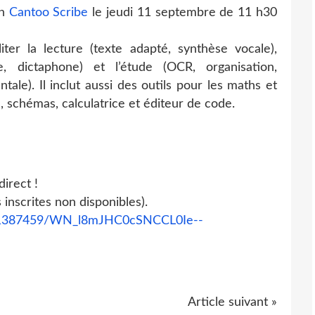
on
Cantoo Scribe
le jeudi 11 septembre de 11 h30
liter la lecture (texte adapté, synthèse vocale),
tée, dictaphone) et l’étude (OCR, organisation,
tale). Il inclut aussi des outils pour les maths et
, schémas, calculatrice et éditeur de code.
irect !
 inscrites non disponibles).
7471387459/WN_l8mJHC0cSNCCL0Ie--
Article suivant »