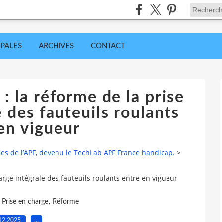
IPALES
ARCHIVES
CONTACT
 la réforme de la prise
 des fauteuils roulants
en vigueur
ies de l’APF, devenu le TechLab APF France handicap.
>
rge intégrale des fauteuils roulants entre en vigueur
,
,
Prise en charge
Réforme
12.2025
…