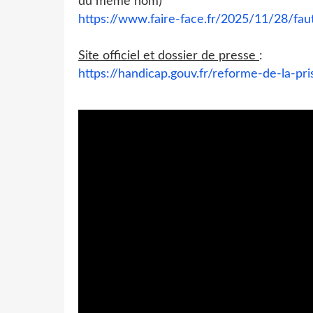
du même nom)
https://www.faire-face.fr/2025/11/28/fau
Site officiel et dossier de presse
:
https://handicap.gouv.fr/reforme-de-la-pri