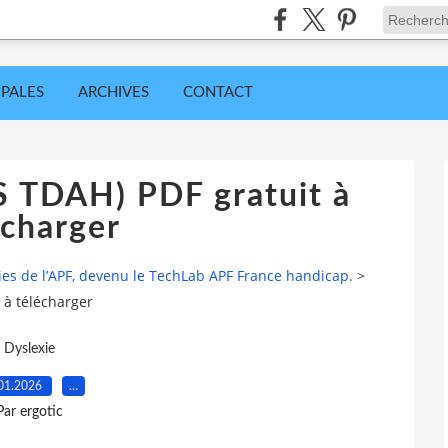
IPALES
ARCHIVES
CONTACT
 TDAH) PDF gratuit à
écharger
ies de l’APF, devenu le TechLab APF France handicap.
>
 à télécharger
Dyslexie
01.2026
…
Par ergotic