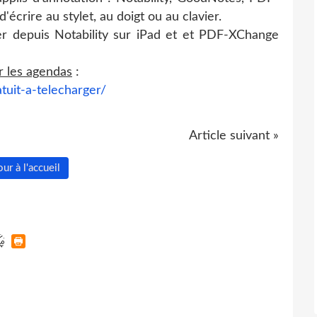
d'écrire au stylet, au doigt ou au clavier.
er depuis
Notability
sur iPad et et PDF-
XChange
er les agendas
:
atuit-a-telecharger/
Article suivant »
ur à l'accueil