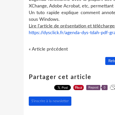
XChange
, Adobe Acrobat,
etc
, permettant 
Un tuto rapide explique comment annot
sous Windows.
Lire l'article de présentation et télécharg
https://dysclick.fr/agenda-dys-tdah-pdf-gr
« Article précédent
Reto
Partager cet article
Repost
0
S'inscrire à la newsletter