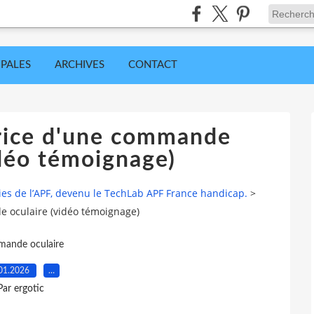
IPALES
ARCHIVES
CONTACT
trice d'une commande
idéo témoignage)
ies de l’APF, devenu le TechLab APF France handicap.
>
e oculaire (vidéo témoignage)
ande oculaire
01.2026
…
Par ergotic