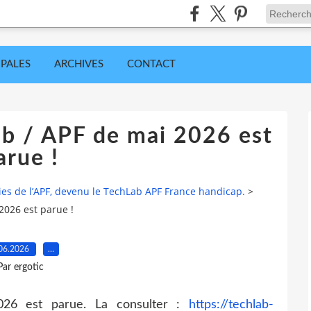
IPALES
ARCHIVES
CONTACT
lab / APF de mai 2026 est
arue !
ies de l’APF, devenu le TechLab APF France handicap.
>
 2026 est parue !
06.2026
…
Par ergotic
2026 est parue. La consulter :
https://techlab-