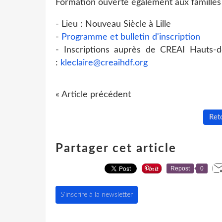
Formation ouverte également aux familles 
- Lieu : Nouveau Siècle
à Lille
-
Programme et bulletin d'inscription
- Inscriptions auprès de CREAI Hauts-d
:
kleclaire@creai
hdf.org
« Article précédent
Reto
Partager cet article
Repost
0
S'inscrire à la newsletter