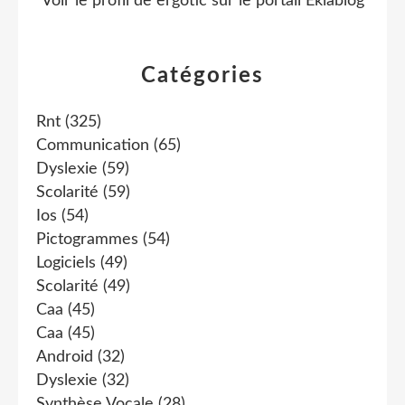
Voir le profil de
ergotic
sur le portail Eklablog
Catégories
Rnt
(325)
Communication
(65)
Dyslexie
(59)
Scolarité
(59)
Ios
(54)
Pictogrammes
(54)
Logiciels
(49)
Scolarité
(49)
Caa
(45)
Caa
(45)
Android
(32)
Dyslexie
(32)
Synthèse Vocale
(28)