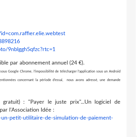
?id=com.raffier.elie.webtest
83898216
oto/9nblggh5qfzc?rtc=1
onible par abonnement annuel (24 €).
 sous Google Chrome, l'impossibilité de télécharger l'application sous un Android
mentionnées concernant la période d'essai, nous avons adressé, une demande
tuit) : "Payer le juste prix"...Un logiciel de
ar l'Association Idée :
x-un-petit-utilitaire-de-simulation-de-paiement-