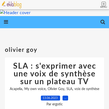
MENU
olivier goy
SLA : s'exprimer avec
une voix de synthèse
sur un plateau TV
,
,
,
,
Acapella
My own voice
Olivier Goy
SLA
voix de synthèse
13.06.2023
…
Par ergotic