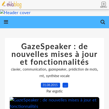
MENU
GazeSpeaker : de
nouvelles mises à jour
et fonctionnalités
,
,
,
,
clavier
communication
gazespeaker
prédiction de mots
,
rnt
synthèse vocale
31.08.2015
…
Par ergotic