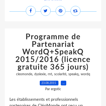
Programme de
Partenariat
WordQ+SpeakQ
2015/2016 (licence
gratuite 365 jours)
,
,
,
,
,
cleomonde
dyslexie
rnt
scolarité
speakq
wordq
23.08.2015
…
Par ergotic
Les établissements et professionnels
partenaires de CléoMonde ont reçu un