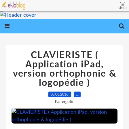
MENU
CLAVIERISTE (
Application iPad,
version orthophonie &
logopédie )
30.06.2016
…
Par ergotic