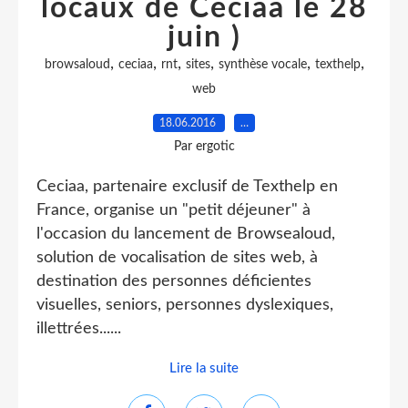
locaux de Ceciaa le 28
juin )
,
,
,
,
,
,
browsaloud
ceciaa
rnt
sites
synthèse vocale
texthelp
web
18.06.2016
…
Par ergotic
Ceciaa, partenaire exclusif de Texthelp en
France, organise un "petit déjeuner" à
l'occasion du lancement de Browsealoud,
solution de vocalisation de sites web, à
destination des personnes déficientes
visuelles, seniors, personnes dyslexiques,
illettrées......
Lire la suite