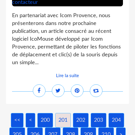
En partenariat avec Icom Provence, nous
présenterons dans notre prochaine
publication, un article consacré au récent
logiciel IcoMouse développé par Icom
Provence, permettant de piloter les fonctions
de déplacement et clic(s) de la souris depuis
un simple...
Lire la suite
<<
<
200
201
202
203
204
205
206
207
208
209
210
220
230
240
250
260
270
280
290
300
400
500
>