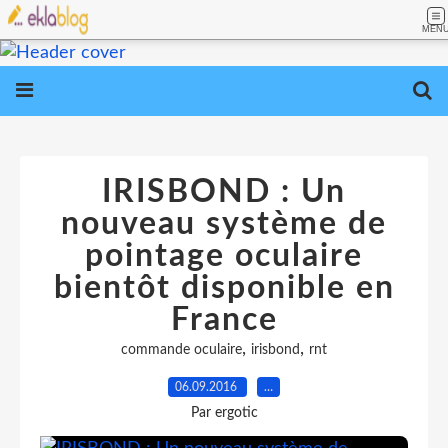
MEN
IRISBOND : Un
nouveau système de
pointage oculaire
bientôt disponible en
France
,
,
commande oculaire
irisbond
rnt
06.09.2016
…
Par ergotic