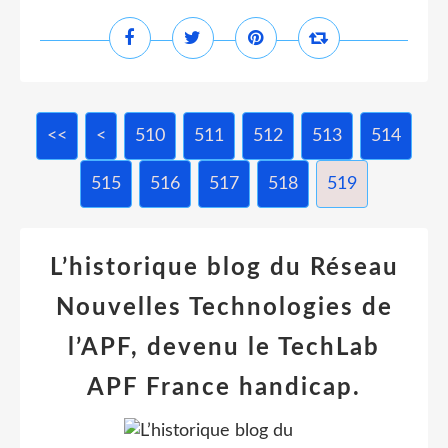
<<
<
500
510
511
512
513
514
515
516
517
518
519
L’historique blog du Réseau
Nouvelles Technologies de
l’APF, devenu le TechLab
APF France handicap.