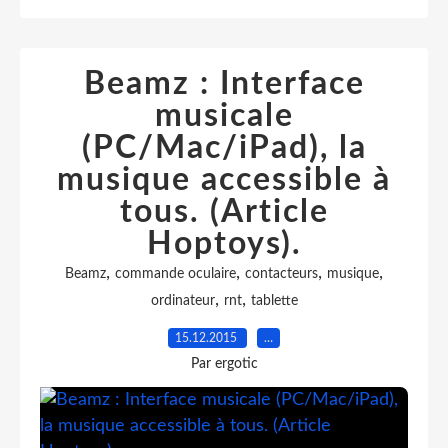
Beamz : Interface
musicale
(PC/Mac/iPad), la
musique accessible à
tous. (Article
Hoptoys).
,
,
,
,
Beamz
commande oculaire
contacteurs
musique
,
,
ordinateur
rnt
tablette
15.12.2015
…
Par ergotic