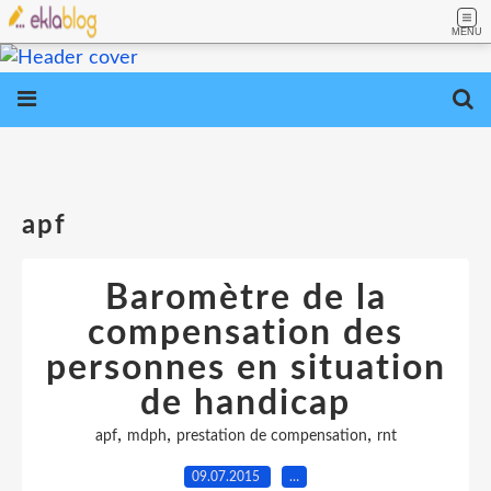
MENU
apf
Baromètre de la
compensation des
personnes en situation
de handicap
,
,
,
apf
mdph
prestation de compensation
rnt
09.07.2015
…