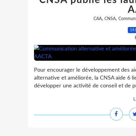
CNSA publie les laur
A
,
,
CAA
CNSA
Communi
14.
Pour encourager le développement des a
alternative et améliorée, la CNSA aide 6 l
développer une activité de conseil et de pr
L