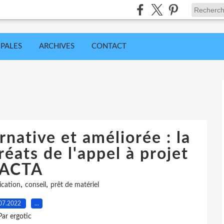
IPALES
ARCHIVES
CONTACT
native et améliorée : la
éats de l'appel à projet
ACTA
,
,
cation
conseil
prêt de matériel
07.2022
…
Par ergotic