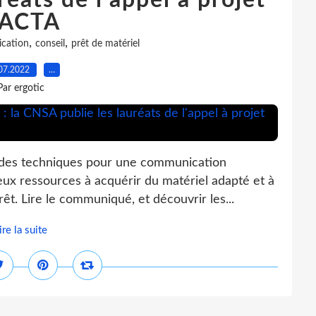
éats de l'appel à projet
ACTA
,
,
cation
conseil
prêt de matériel
07.2022
…
Par ergotic
ides techniques pour une communication
ieux ressources à acquérir du matériel adapté et à
êt. Lire le communiqué, et découvrir les...
ire la suite