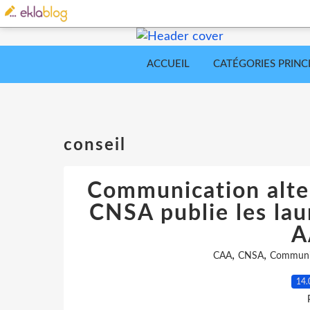
ACCUEIL
CATÉGORIES PRINC
conseil
Communication alter
CNSA publie les laur
A
,
,
CAA
CNSA
Communi
14.