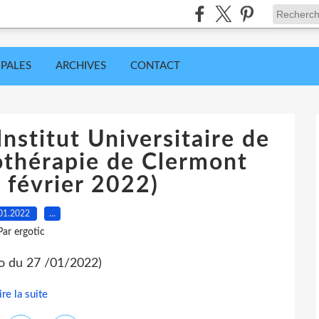
IPALES
ARCHIVES
CONTACT
Institut Universitaire de
othérapie de Clermont
 février 2022)
01.2022
…
Par ergotic
fo du 27 /01/2022)
ire la suite