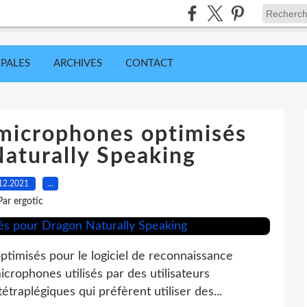
IPALES
ARCHIVES
CONTACT
microphones optimisés
aturally Speaking
12.2021
…
Par ergotic
ptimisés pour le logiciel de reconnaissance
crophones utilisés par des utilisateurs
étraplégiques qui préfèrent utiliser des...