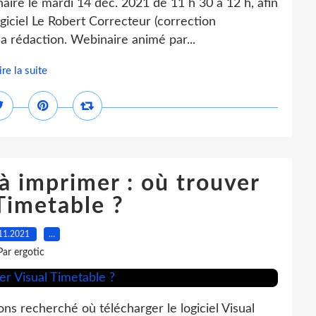
aire le mardi 14 déc. 2021 de 11 h 30 à 12 h, afin
ogiciel Le Robert Correcteur (correction
a rédaction. Webinaire animé par...
ire la suite
à imprimer : où trouver
Timetable ?
11.2021
…
Par ergotic
ns recherché où télécharger le logiciel Visual