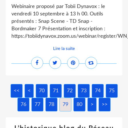
Webinaire proposé par Tobii Dynavox : le
vendredi 10 septembre à 13 h 00. Outils
présentés : Snap Scene - TD Snap -
Bordmaker 7 Présentation et inscription :
https://tobiidynavox.zoom.us/webinar/register
Lire la suite
<<
<
10
20
30
40
50
60
70
71
72
73
74
75
76
77
78
79
80
90
100
200
300
400
500
>
>>